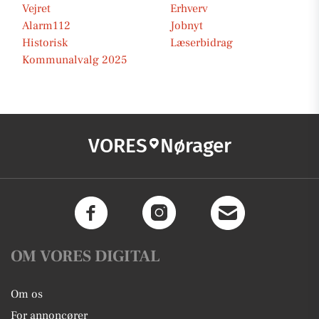
Vejret
Erhverv
Alarm112
Jobnyt
Historisk
Læserbidrag
Kommunalvalg 2025
VORES
Nørager
OM VORES DIGITAL
Om os
For annoncører