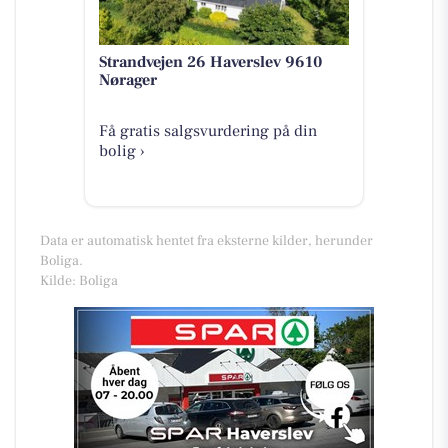
Strandvejen 26 Haverslev 9610
Nørager
Få gratis salgsvurdering på din
bolig ›
Data er automatisk hentet fra eksterne kilder, herunder
Boliga.
Kilde: Boliga