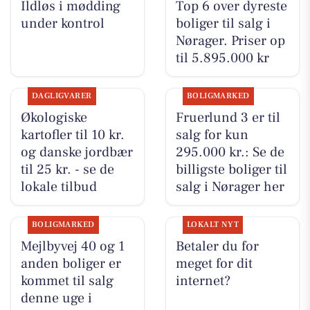
Ildløs i mødding
Top 6 over dyreste
under kontrol
boliger til salg i
Nørager. Priser op
til 5.895.000 kr
DAGLIGVARER
BOLIGMARKED
Økologiske
Fruerlund 3 er til
kartofler til 10 kr.
salg for kun
og danske jordbær
295.000 kr.: Se de
til 25 kr. - se de
billigste boliger til
lokale tilbud
salg i Nørager her
BOLIGMARKED
LOKALT NYT
Mejlbyvej 40 og 1
Betaler du for
anden boliger er
meget for dit
kommet til salg
internet?
denne uge i