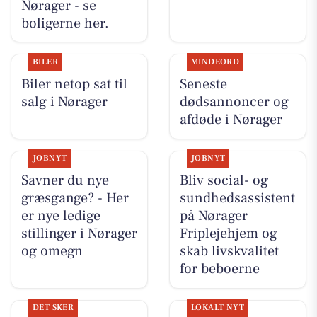
Nørager - se
boligerne her.
BILER
MINDEORD
Biler netop sat til
Seneste
salg i Nørager
dødsannoncer og
afdøde i Nørager
JOBNYT
JOBNYT
Savner du nye
Bliv social- og
græsgange? - Her
sundhedsassistent
er nye ledige
på Nørager
stillinger i Nørager
Friplejehjem og
og omegn
skab livskvalitet
for beboerne
DET SKER
LOKALT NYT