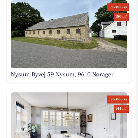
585.000 kr
2
180 m
Nysum Byvej 59 Nysum, 9610 Nørager
585.000 kr
2
144 m