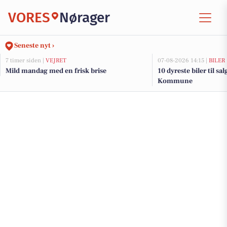
VORES
Nørager
Seneste nyt ›
7 timer siden |
VEJRET
07-08-2026 14:15 |
BILER
Mild mandag med en frisk brise
10 dyreste biler til sa
Kommune