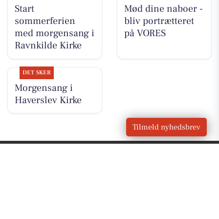
Start
Mød dine naboer -
sommerferien
bliv portrætteret
med morgensang i
på VORES
Ravnkilde Kirke
DET SKER
Morgensang i
Haverslev Kirke
Tilmeld nyhedsbrev
VORES
Nørager