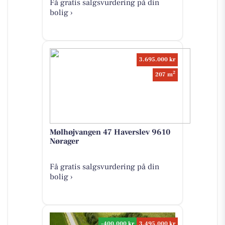
Få gratis salgsvurdering på din
bolig ›
3.695.000 kr
2
207 m
Mølhøjvangen 47 Haverslev 9610
Nørager
Få gratis salgsvurdering på din
bolig ›
-400.000 kr
3.495.000 kr