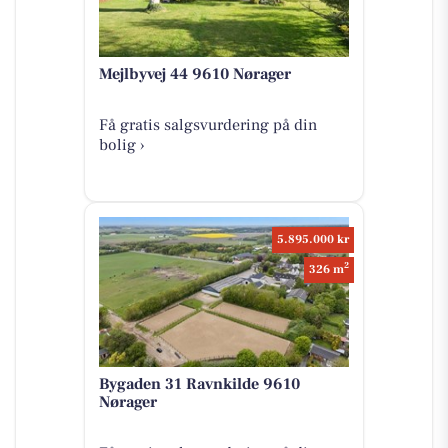
Mejlbyvej 44 9610 Nørager
Få gratis salgsvurdering på din
bolig ›
5.895.000 kr
2
326 m
Bygaden 31 Ravnkilde 9610
Nørager