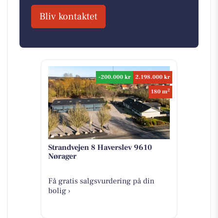
Bliv kontaktet
-200.000 kr
2.198.000 kr
2
180 m
Strandvejen 8 Haverslev 9610
Nørager
Få gratis salgsvurdering på din
bolig ›