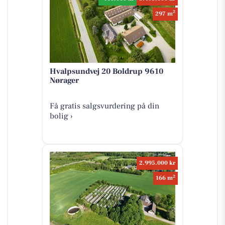
2
297 m
Hvalpsundvej 20 Boldrup 9610
Nørager
Få gratis salgsvurdering på din
bolig ›
2.995.000 kr
2
166 m