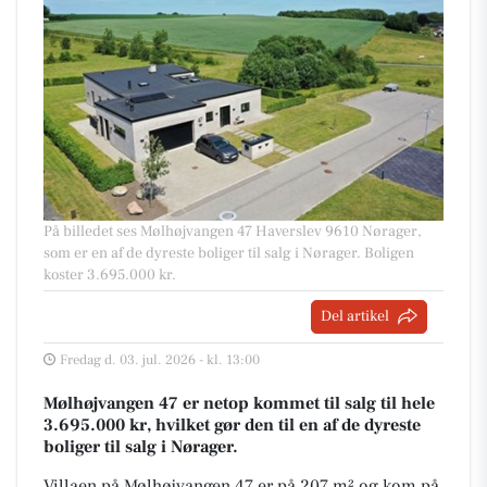
På billedet ses Mølhøjvangen 47 Haverslev 9610 Nørager,
som er en af de dyreste boliger til salg i Nørager. Boligen
koster 3.695.000 kr.
Del artikel
Fredag d. 03. jul. 2026 - kl. 13:00
Mølhøjvangen 47 er netop kommet til salg til hele
3.695.000 kr, hvilket gør den til en af de dyreste
boliger til salg i Nørager.
Villaen på Mølhøjvangen 47 er på 207 m² og kom på