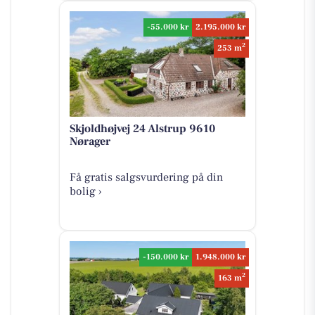
-55.000 kr
2.195.000 kr
2
253 m
Skjoldhøjvej 24 Alstrup 9610
Nørager
Få gratis salgsvurdering på din
bolig ›
-150.000 kr
1.948.000 kr
2
163 m