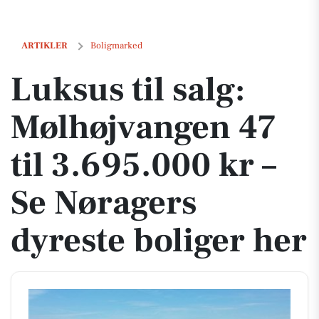
Luksus til salg: Mølhøjvangen 47 til 3.695.000 kr – Se Nøragers dyres
ARTIKLER
Boligmarked
Luksus til salg:
Mølhøjvangen 47
til 3.695.000 kr –
Se Nøragers
dyreste boliger her