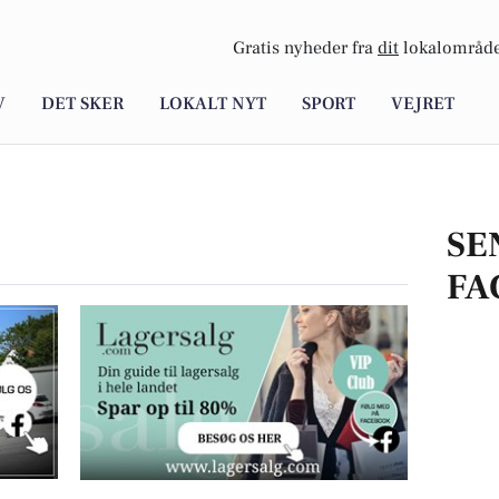
Gratis nyheder fra
dit
lokalområde
V
DET SKER
LOKALT NYT
SPORT
VEJRET
SE
FA