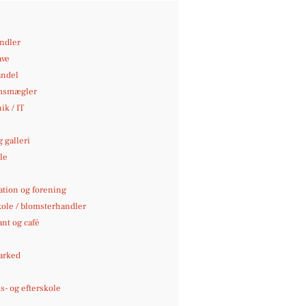
andler
ave
andel
msmægler
ik / IT
 galleri
le
e
ation og forening
kole / blomsterhandler
nt og café
arked
- og efterskole