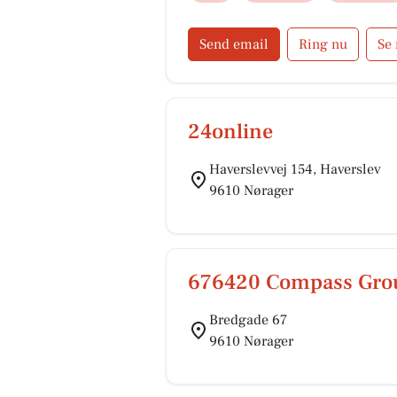
lokalmiljø.
Send email
Ring nu
Se
24online
Haverslevvej 154, Haverslev
9610 Nørager
676420 Compass Gro
Bredgade 67
9610 Nørager