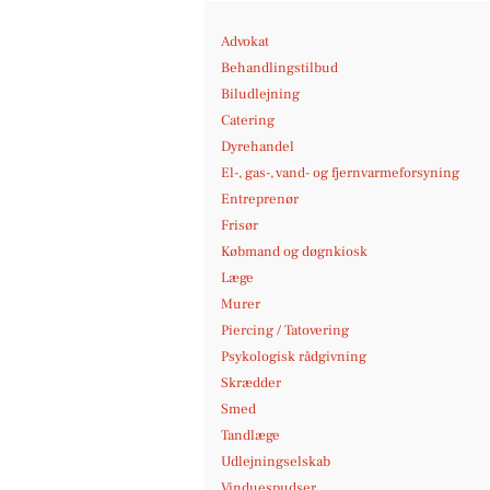
Advokat
Behandlingstilbud
Biludlejning
Catering
Dyrehandel
El-, gas-, vand- og fjernvarmeforsyning
Entreprenør
Frisør
Købmand og døgnkiosk
Læge
Murer
Piercing / Tatovering
Psykologisk rådgivning
Skrædder
Smed
Tandlæge
Udlejningselskab
Vinduespudser