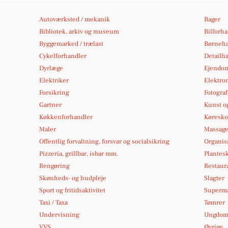
Autoværksted / mekanik
Bager
Bibliotek, arkiv og museum
Bilforh
Byggemarked / trælast
Børneh
Cykelforhandler
Detailh
Dyrlæge
Ejendo
Elektriker
Elektron
Forsikring
Fotograf
Gartner
Kunst og
Køkkenforhandler
Køresko
Maler
Massag
Offentlig forvaltning, forsvar og socialsikring
Organis
Pizzeria, grillbar, isbar mm.
Plantes
Rengøring
Restaura
Skønheds- og hudpleje
Slagter
Sport og fritidsaktivitet
Superm
Taxi / Taxa
Tømrer
Undervisning
Ungdoms
VVS
Øvrige