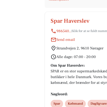
Spar Haverslev
986540..
Send email
Strandvejen 2, 9610 Nørager
Alle dage: 07:00 - 20:00
Om Spar Haverslev:
SPAR er en stor supermarkedskæ
butikker i hele Danmark. Vores but
købmænd, der brænder for at sty
købmanden værner om det lokale, 
Derfor holder hver købmand torv
Nøgleord:
arrangementer for byen, bakker o
Spar
Købmand
Dagligvare
samarbejder med Ren Natur, som b