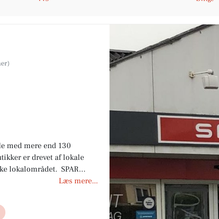
de med mere end 130
ikker er drevet af lokale
rke lokalområdet. SPAR
både socialt og praktisk.
Læs mere...
edage og andre
p med lokale sponsorater, og
idrager til en mere rent