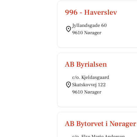
996 - Haverslev
Jyllandsgade 60
9610 Nørager
AB Byrialsen
c/o. Kjeldasgaard
Skatskovvej 122
9610 Nørager
AB Bytorvet i Nørager
c/o. Else Marie Andersen