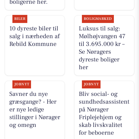
boligerne her.
BILER
BOLIGMARKED
10 dyreste biler til
Luksus til salg:
salg i nærheden af
Mølhøjvangen 47
Rebild Kommune
til 3.695.000 kr –
Se Nøragers
dyreste boliger
her
JOBNYT
JOBNYT
Savner du nye
Bliv social- og
græsgange? - Her
sundhedsassistent
er nye ledige
på Nørager
stillinger i Nørager
Friplejehjem og
og omegn
skab livskvalitet
for beboerne