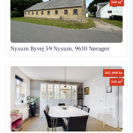
2
180 m
Nysum Byvej 59 Nysum, 9610 Nørager
585.000 kr
2
144 m