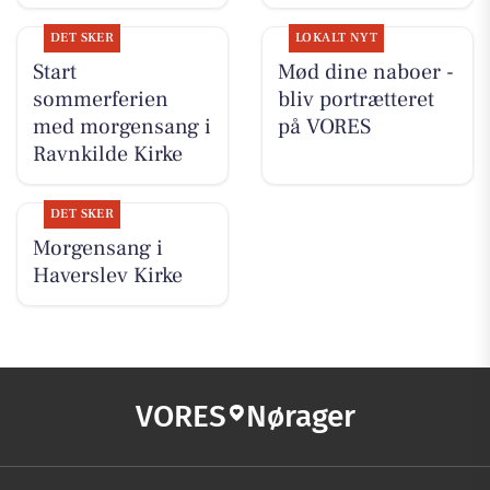
DET SKER
LOKALT NYT
Start
Mød dine naboer -
sommerferien
bliv portrætteret
med morgensang i
på VORES
Ravnkilde Kirke
DET SKER
Morgensang i
Haverslev Kirke
VORES
Nørager