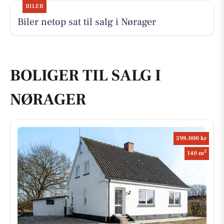
BILER
Biler netop sat til salg i Nørager
BOLIGER TIL SALG I
NØRAGER
598.000 kr
2
140 m