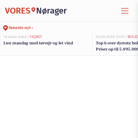
VORES
Nørager
Seneste nyt ›
14 timer siden |
VEJRET
05-08-2026 13:01 |
BOLI
Lun mandag med tørvejr og let vind
Top 6 over dyreste boli
Priser op til 5.895.00