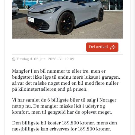
Del artikel
Tirsdag d. 02. jun. 2026 - kl. 12:09
Mangler I en bil nummer to eller tre, men er
budgettet ikke lige til endnu mere luksus i garagen,
så var det måske noget med en bil med flere nuller
på kilometertælleren end på prisen.
Vi har samlet de 6 billigste biler til salg i Nørager
netop nu. De mangler måske lidt i udstyr og
komfort, men til gengæld har de oplevet meget.
Den billigste bil koster 189.800 kroner, mens den
næstbilligste kan erhverves for 189.800 kroner.