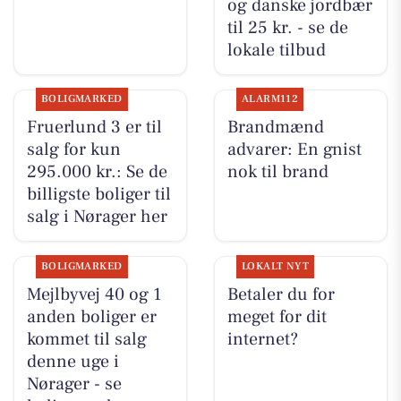
og danske jordbær
til 25 kr. - se de
lokale tilbud
BOLIGMARKED
ALARM112
Fruerlund 3 er til
Brandmænd
salg for kun
advarer: En gnist
295.000 kr.: Se de
nok til brand
billigste boliger til
salg i Nørager her
BOLIGMARKED
LOKALT NYT
Mejlbyvej 40 og 1
Betaler du for
anden boliger er
meget for dit
kommet til salg
internet?
denne uge i
Nørager - se