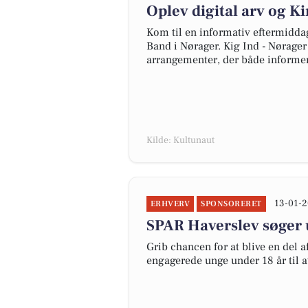
Oplev digital arv og K
Kom til en informativ eftermidda
Band i Nørager. Kig Ind - Nørage
arrangementer, der både informe
Kilde: Kultunaut
13-01-2
ERHVERV
SPONSORERET
SPAR Haverslev søger u
Grib chancen for at blive en del 
engagerede unge under 18 år til a