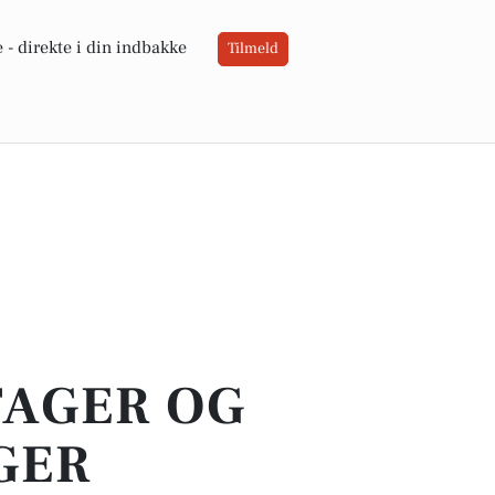
 -
direkte i din indbakke
Tilmeld
TAGER OG
GER