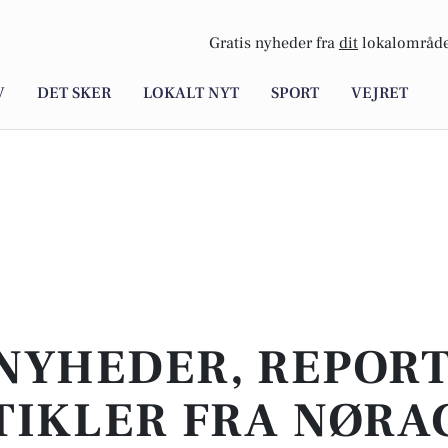
Gratis nyheder fra
dit
lokalområde
V
DET SKER
LOKALT NYT
SPORT
VEJRET
NYHEDER, REPOR
TIKLER FRA NØRA