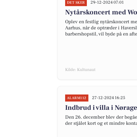
29-12-2024 07:01
DET SKER
Nytårskoncert med Wo
Oplev en festlig nytårskoncert m
Aarhus, når de optræder i Haversle
barbershopstil, vil byde på en a
Kilde: Kultunaut
27-12-2024 16:25
ALARM112
Indbrud i villa i Nørag
Den 26. december blev der begået
der stjålet kort og et mindre kont