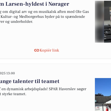
im Larsen-hyldest i Nørager
g om digital arv og en musikalsk aften med Ole Gas
r Kultur- og Medborgerhus byder på to spændende
rer og underholder.
Kopiér link
025 13:00
nge talenter til teamet
af en dynamisk arbejdsplads! SPAR Haverslev søger
t styrke teamet.