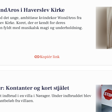
ndAros i Haverslev Kirke
ed det unge, ambitiøse kvindekor WondAros fra
v Kirke. Koret, der er kendt for deres
ften fyldt med musikalsk magi og underholdning.
Kopiér link
er: Kontanter og kort stjålet
 indbrud i en villa i Nørager. Under indbruddet blev
antbeløb fra villaen.