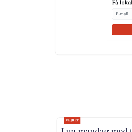
Få loka
Email
VEJRET
Lun mandag med tø