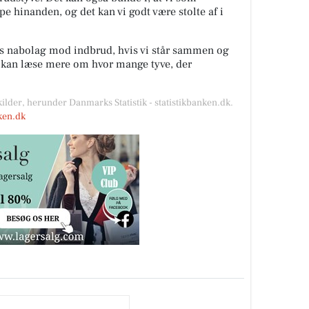
lpe hinanden, og det kan vi godt være stolte af i
es nabolag mod indbrud, hvis vi står sammen og
u kan læse mere om hvor mange tyve, der
kilder, herunder Danmarks Statistik - statistikbanken.dk.
nken.dk