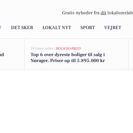
Gratis nyheder fra
dit
lokalområde
V
DET SKER
LOKALT NYT
SPORT
VEJRET
19 timer siden |
BOLIGMARKED
nd
Top 6 over dyreste boliger til salg i
Nørager. Priser op til 5.895.000 kr