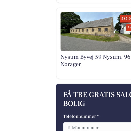
585.0
1
Nysum Byvej 59 Nysum, 96
Nørager
FÅ TRE GRATIS SA
BOLIG
Telefonnummer *