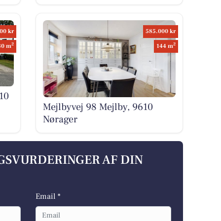
00 kr
585.000 kr
2
2
80 m
144 m
10
Mejlbyvej 98 Mejlby, 9610
Nørager
LGSVURDERINGER AF DIN
Email *