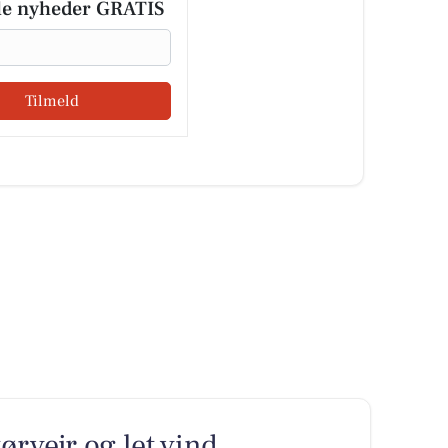
le nyheder GRATIS
Tilmeld
rvejr og let vind