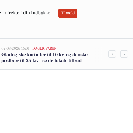
 -
direkte i din indbakke
Tilmeld
02-08-2026 16:01 |
DAGLIGVARER
02-08-2026 10:0
‹
›
Økologiske kartofler til 10 kr. og danske
Fruerlund 3 
jordbær til 25 kr. - se de lokale tilbud
kr.: Se de bil
her