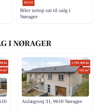
BILER
Biler netop sat til salg i
Nørager
LG I NØRAGER
00 kr
1.195.000 kr
2
2
40 m
125 m
610
Anlægsvej 31, 9610 Nørager