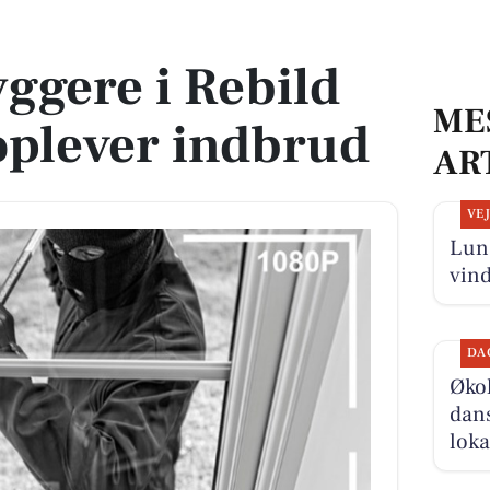
plever indbrud
ggere i Rebild
ME
lever indbrud
AR
VE
Lun
vin
DA
Økol
dans
loka