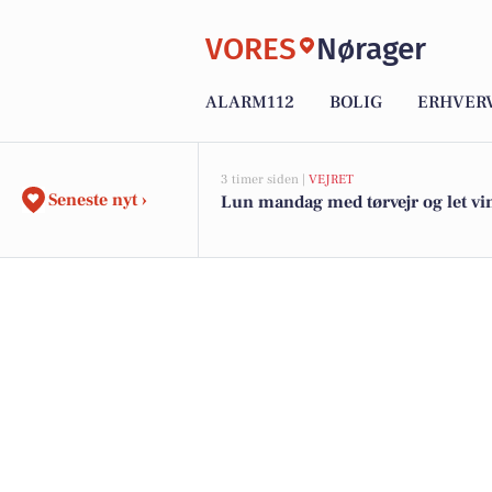
VORES
Nørager
ALARM112
BOLIG
ERHVER
3 timer siden |
VEJRET
Seneste nyt ›
Lun mandag med tørvejr og let vi