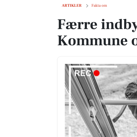
Færre indbyggere i Rebild Kommune o
ARTIKLER
Fakta om
Færre indby
Kommune op