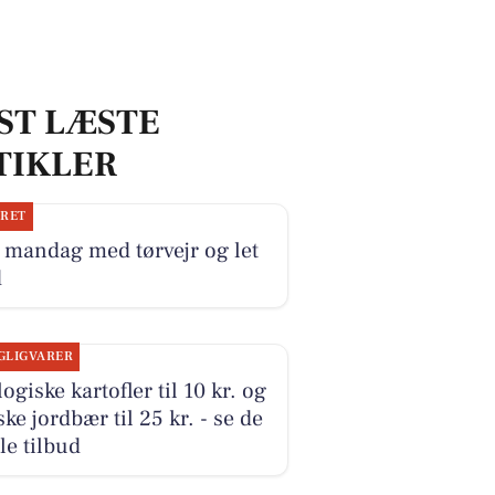
ST LÆSTE
TIKLER
JRET
 mandag med tørvejr og let
d
GLIGVARER
ogiske kartofler til 10 kr. og
ke jordbær til 25 kr. - se de
le tilbud