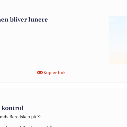
men bliver lunere
Kopiér link
 kontrol
lands Beredskab på X: