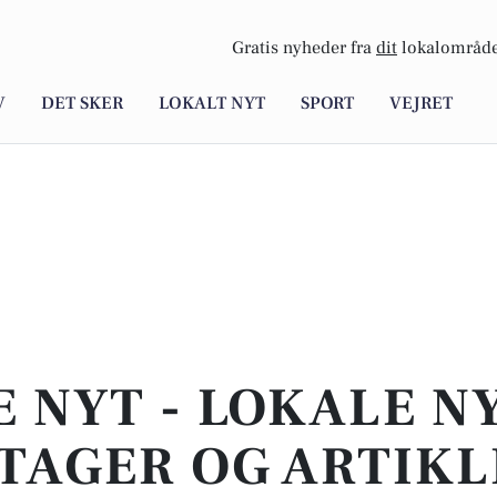
Gratis nyheder fra
dit
lokalområde
V
DET SKER
LOKALT NYT
SPORT
VEJRET
E NYT - LOKALE N
TAGER OG ARTIKL