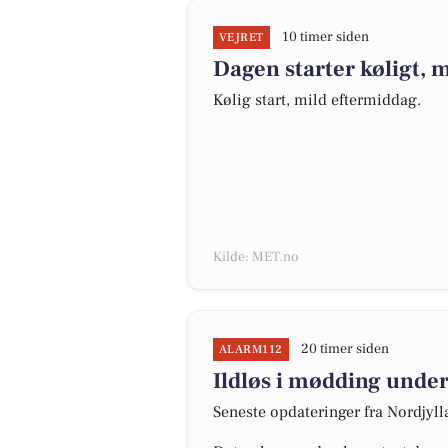
10 timer siden
VEJRET
Dagen starter køligt, 
Kølig start, mild eftermiddag.
Kilde: MET.no
20 timer siden
ALARM112
Ildløs i mødding under
Seneste opdateringer fra Nordjyl