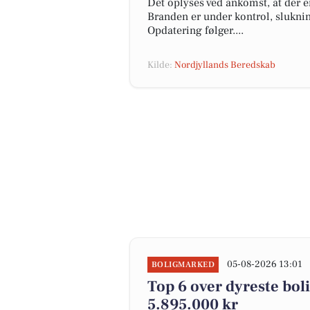
Det oplyses ved ankomst, at der e
Branden er under kontrol, slukni
Opdatering følger....
Kilde:
Nordjyllands Beredskab
05-08-2026 13:01
BOLIGMARKED
Top 6 over dyreste bolig
5.895.000 kr