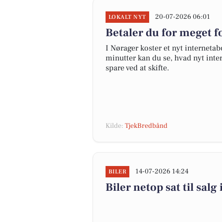
20-07-2026 06:01
LOKALT NYT
Betaler du for meget fo
I Nørager koster et nyt internet
minutter kan du se, hvad nyt inter
spare ved at skifte.
Kilde:
TjekBredbånd
14-07-2026 14:24
BILER
Biler netop sat til salg