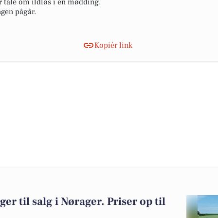
r tale om ildløs i en mødding.
ngen pågår.
Kopiér link
er til salg i Nørager. Priser op til