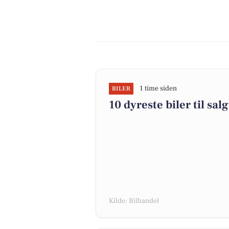
1 time siden
BILER
10 dyreste biler til s
Kilde: Bilhandel