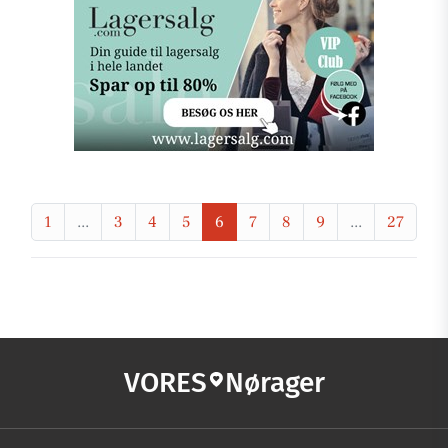
1
...
3
4
5
6
7
8
9
...
27
VORES
Nørager