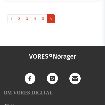
1
2
3
4
5
6
VORES
Nørager
OM VORES DIGITAL