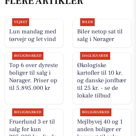
FLERE ARTIKLER
VEJRET
BILER
Lun mandag med
Biler netop sat til
tørvejr og let vind
salg i Nørager
BOLIGMARKED
DAGLIGVARER
Top 6 over dyreste
Økologiske
boliger til salg i
kartofler til 10 kr.
Nørager. Priser op
og danske jordbær
til 5.895.000 kr
til 25 kr. - se de
lokale tilbud
BOLIGMARKED
BOLIGMARKED
Fruerlund 3 er til
Mejlbyvej 40 og 1
salg for kun
anden boliger er