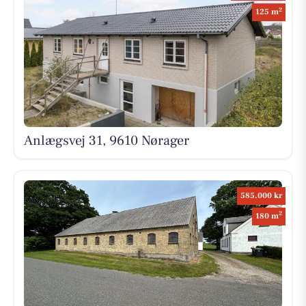
2
125 m
Anlægsvej 31, 9610 Nørager
585.000 kr
2
180 m