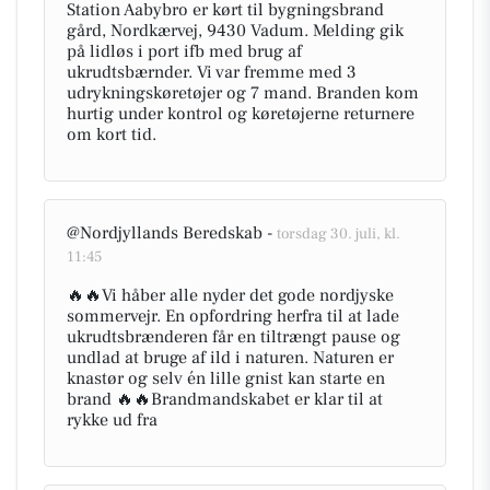
Station Aabybro er kørt til bygningsbrand
gård, Nordkærvej, 9430 Vadum. Melding gik
på lidløs i port ifb med brug af
ukrudtsbærnder. Vi var fremme med 3
udrykningskøretøjer og 7 mand. Branden kom
hurtig under kontrol og køretøjerne returnere
om kort tid.
@Nordjyllands Beredskab -
torsdag 30. juli, kl.
11:45
🔥🔥Vi håber alle nyder det gode nordjyske
sommervejr. En opfordring herfra til at lade
ukrudtsbrænderen får en tiltrængt pause og
undlad at bruge af ild i naturen. Naturen er
knastør og selv én lille gnist kan starte en
brand 🔥🔥Brandmandskabet er klar til at
rykke ud fra