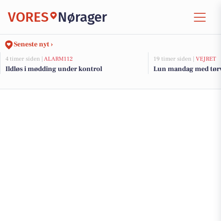
VORES
Nørager
Seneste nyt ›
4 timer siden |
ALARM112
19 timer siden |
VEJRET
Ildløs i mødding under kontrol
Lun mandag med tørve