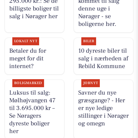
295.000 kr.: Se de
kommet til salg
billigste boliger til
denne uge i
salg i Nørager her
Nørager - se
boligerne her.
LOKALT NYT
BILER
Betaler du for
10 dyreste biler til
meget for dit
salg i nærheden af
internet?
Rebild Kommune
BOLIGMARKED
JOBNYT
Luksus til salg:
Savner du nye
Mølhøjvangen 47
græsgange? - Her
til 3.695.000 kr –
er nye ledige
Se Nøragers
stillinger i Nørager
dyreste boliger
og omegn
her