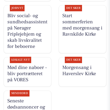
JOBNYT
DET SKER
Bliv social- og
Start
sundhedsassistent
sommerferien
på Nørager
med morgensang i
Friplejehjem og
Ravnkilde Kirke
skab livskvalitet
for beboerne
LOKALT NYT
DET SKER
Mød dine naboer -
Morgensang i
bliv portrætteret
Haverslev Kirke
på VORES
MINDEORD
Seneste
dødsannoncer og