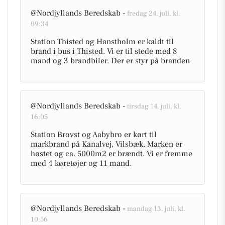
@Nordjyllands Beredskab -
fredag 24. juli, kl.
09:34
Station Thisted og Hanstholm er kaldt til
brand i bus i Thisted. Vi er til stede med 8
mand og 3 brandbiler. Der er styr på branden
@Nordjyllands Beredskab -
tirsdag 14. juli, kl.
16:05
Station Brovst og Aabybro er kørt til
markbrand på Kanalvej, Vilsbæk. Marken er
høstet og ca. 5000m2 er brændt. Vi er fremme
med 4 køretøjer og 11 mand.
@Nordjyllands Beredskab -
mandag 13. juli, kl.
10:56