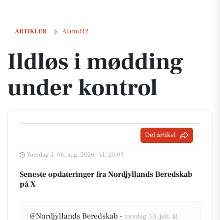
Ildløs i mødding under kontrol
ARTIKLER
Alarm112
Ildløs i mødding
under kontrol
Del artikel
Torsdag d. 06. aug. 2026 - kl. 20:03
Seneste opdateringer fra Nordjyllands Beredskab
på X
@Nordjyllands Beredskab -
torsdag 30. juli, kl.