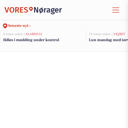
VORES
Nørager
Seneste nyt ›
4 timer siden |
ALARM112
19 timer siden |
VEJRET
Ildløs i mødding under kontrol
Lun mandag med tørve