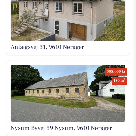
Anlægsvej 31, 9610 Nørager
585.000 kr
2
180 m
Nysum Byvej 59 Nysum, 9610 Nørager