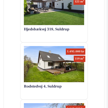
2
125 m
Hjedsbækvej 318, Suldrup
1.495.000 kr
2
119 m
Rodstedvej 4, Suldrup