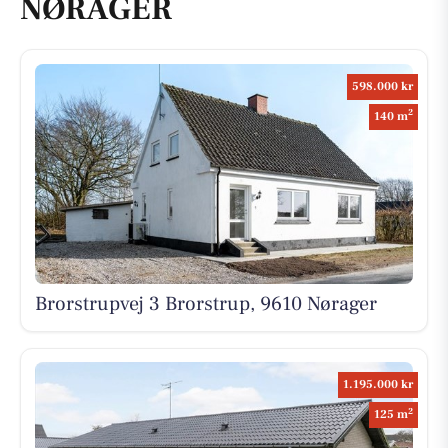
NØRAGER
598.000 kr
2
140 m
Brorstrupvej 3 Brorstrup, 9610 Nørager
1.195.000 kr
2
125 m