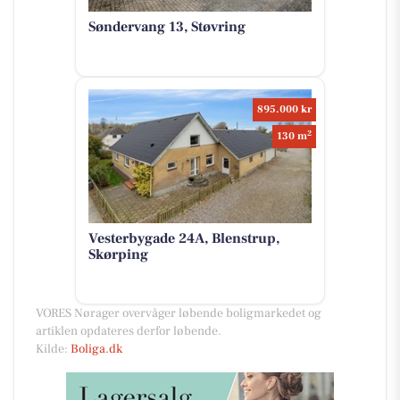
Søndervang 13, Støvring
895.000 kr
2
130 m
Vesterbygade 24A, Blenstrup,
Skørping
VORES Nørager overvåger løbende boligmarkedet og
artiklen opdateres derfor løbende.
Kilde:
Boliga.dk