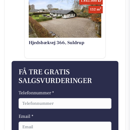
1.845.000 kr
2
132 m
Hjedsbækvej 366, Suldrup
FÅ TRE GRATIS
SALGSVURDERINGER
Telefonnummer *
Email *