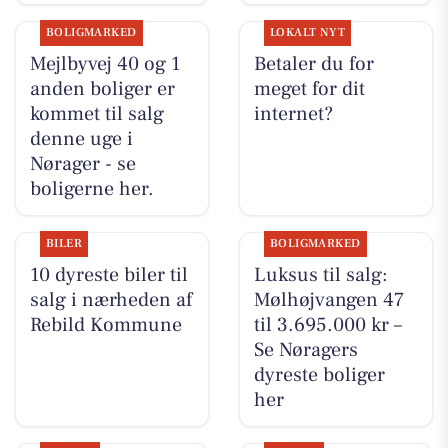
BOLIGMARKED
LOKALT NYT
Mejlbyvej 40 og 1
Betaler du for
anden boliger er
meget for dit
kommet til salg
internet?
denne uge i
Nørager - se
boligerne her.
BILER
BOLIGMARKED
10 dyreste biler til
Luksus til salg:
salg i nærheden af
Mølhøjvangen 47
Rebild Kommune
til 3.695.000 kr –
Se Nøragers
dyreste boliger
her