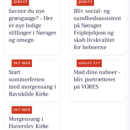
JOBNYT
JOBNYT
Savner du nye
Bliv social- og
græsgange? - Her
sundhedsassistent
er nye ledige
på Nørager
stillinger i Nørager
Friplejehjem og
og omegn
skab livskvalitet
for beboerne
DET SKER
LOKALT NYT
Start
Mød dine naboer -
sommerferien
bliv portrætteret
med morgensang i
på VORES
Ravnkilde Kirke
DET SKER
Morgensang i
Haverslev Kirke