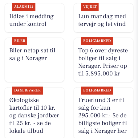
ALARM112
VEJRET
Ildløs i mødding
Lun mandag med
under kontrol
tørvejr og let vind
BILER
BOLIGMARKED
Biler netop sat til
Top 6 over dyreste
salg i Nørager
boliger til salg i
Nørager. Priser op
til 5.895.000 kr
DAGLIGVARER
BOLIGMARKED
Økologiske
Fruerlund 3 er til
kartofler til 10 kr.
salg for kun
og danske jordbær
295.000 kr.: Se de
til 25 kr. - se de
billigste boliger til
lokale tilbud
salg i Nørager her