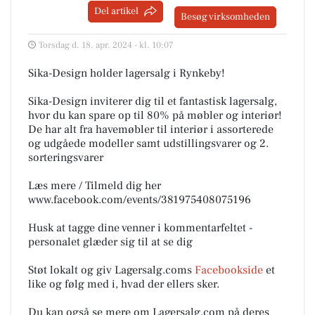
Del artikel
Besøg virksomheden
Torsdag d. 18. apr. 2024 - kl. 10:07
Sika-Design holder lagersalg i Rynkeby!
Sika-Design inviterer dig til et fantastisk lagersalg,
hvor du kan spare op til 80% på møbler og interiør!
De har alt fra havemøbler til interiør i assorterede
og udgåede modeller samt udstillingsvarer og 2.
sorteringsvarer
Læs mere / Tilmeld dig her
www.facebook.com/events/381975408075196
Husk at tagge dine venner i kommentarfeltet -
personalet glæder sig til at se dig
Støt lokalt og giv Lagersalg.coms
Facebookside
et
like og følg med i, hvad der ellers sker.
Du kan også se mere om Lagersalg.com på deres