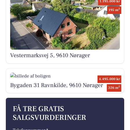
1.195.000 kr
2
195 m
Vestermarksvej 5, 9610 Nørager
4.495.000 kr
Bygaden 31 Ravnkilde, 9610 Nørager
2
326 m
FÅ TRE GRATIS
SALGSVURDERINGER