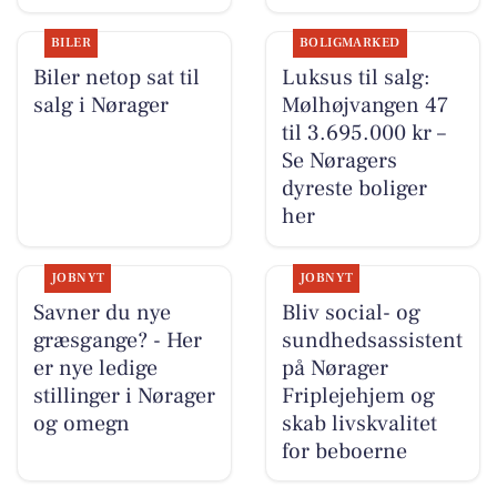
BILER
BOLIGMARKED
Biler netop sat til
Luksus til salg:
salg i Nørager
Mølhøjvangen 47
til 3.695.000 kr –
Se Nøragers
dyreste boliger
her
JOBNYT
JOBNYT
Savner du nye
Bliv social- og
græsgange? - Her
sundhedsassistent
er nye ledige
på Nørager
stillinger i Nørager
Friplejehjem og
og omegn
skab livskvalitet
for beboerne