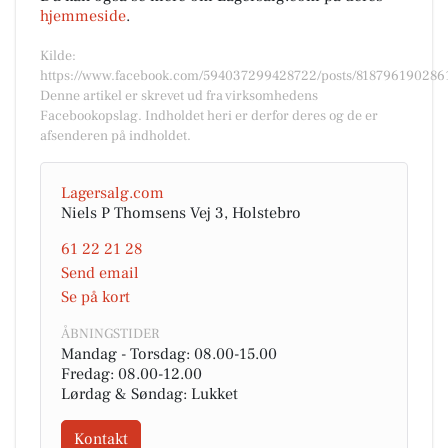
hjemmeside
.
Kilde:
https://www.facebook.com/594037299428722/posts/818796190286
Denne artikel er skrevet ud fra virksomhedens
Facebookopslag. Indholdet heri er derfor deres og de er
afsenderen på indholdet.
Lagersalg.com
Niels P Thomsens Vej 3, Holstebro
61 22 21 28
Send email
Se på kort
ÅBNINGSTIDER
Mandag - Torsdag: 08.00-15.00
Fredag: 08.00-12.00
Lørdag & Søndag: Lukket
Kontakt