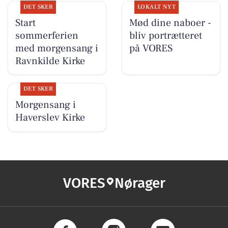
DET SKER
LOKALT NYT
Start
Mød dine naboer -
sommerferien
bliv portrætteret
med morgensang i
på VORES
Ravnkilde Kirke
DET SKER
Morgensang i
Haverslev Kirke
VORES
Nørager