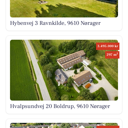
Hybenvej 3 Ravnkilde, 9610 Nørager
3.495.000 kr
2
297 m
Hvalpsundvej 20 Boldrup, 9610 Nørager