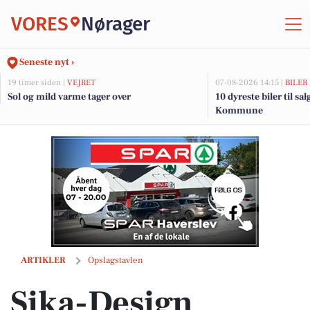
VORES
Nørager
Seneste nyt ›
19 timer siden |
VEJRET
07-08-2026 14:15 |
BILER
Sol og mild varme tager over
10 dyreste biler til sa
Kommune
Sika-Design afholder stort lagersalg i Rynkeby med op til 80% rabat p
ARTIKLER
Opslagstavlen
Sika-Design