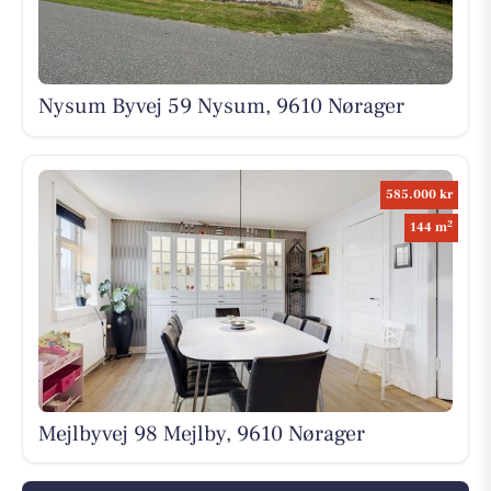
Nysum Byvej 59 Nysum, 9610 Nørager
585.000 kr
2
144 m
Mejlbyvej 98 Mejlby, 9610 Nørager