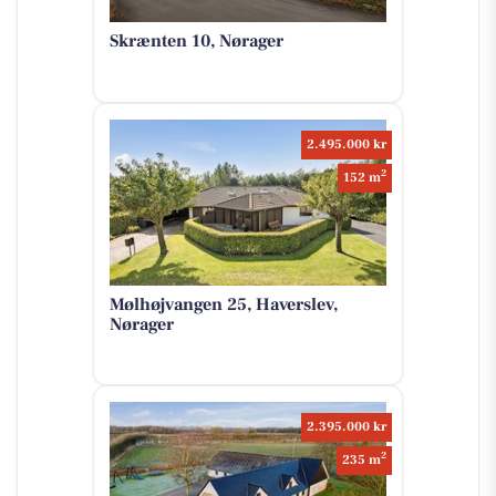
Skrænten 10, Nørager
2.495.000 kr
2
152 m
Mølhøjvangen 25, Haverslev,
Nørager
2.395.000 kr
2
235 m