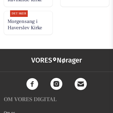
DET SKER
Morgensang i
Haverslev Kirke
VORES
Nørager
OM VORES DIGITAL
Om os