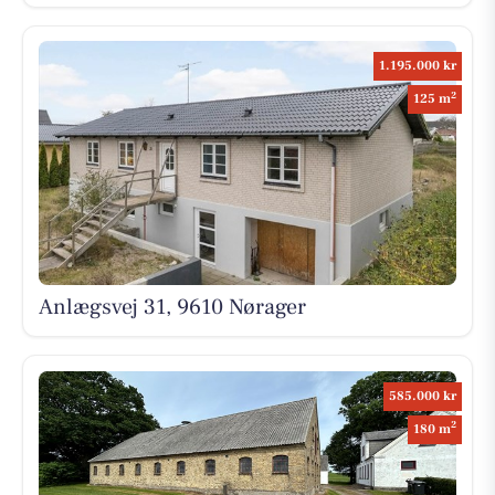
1.195.000 kr
2
125 m
Anlægsvej 31, 9610 Nørager
585.000 kr
2
180 m