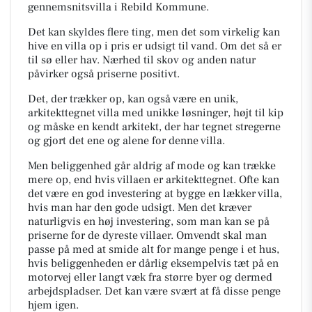
gennemsnitsvilla i Rebild Kommune.
Det kan skyldes flere ting, men det som virkelig kan
hive en villa op i pris er udsigt til vand. Om det så er
til sø eller hav. Nærhed til skov og anden natur
påvirker også priserne positivt.
Det, der trækker op, kan også være en unik,
arkitekttegnet villa med unikke løsninger, højt til kip
og måske en kendt arkitekt, der har tegnet stregerne
og gjort det ene og alene for denne villa.
Men beliggenhed går aldrig af mode og kan trække
mere op, end hvis villaen er arkitekttegnet. Ofte kan
det være en god investering at bygge en lækker villa,
hvis man har den gode udsigt. Men det kræver
naturligvis en høj investering, som man kan se på
priserne for de dyreste villaer. Omvendt skal man
passe på med at smide alt for mange penge i et hus,
hvis beliggenheden er dårlig eksempelvis tæt på en
motorvej eller langt væk fra større byer og dermed
arbejdspladser. Det kan være svært at få disse penge
hjem igen.