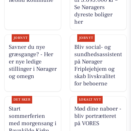
Se Nøragers
dyreste boliger
her
JOBNYT
JOBNYT
Savner du nye
Bliv social- og
græsgange? - Her
sundhedsassistent
er nye ledige
på Nørager
stillinger i Nørager
Friplejehjem og
og omegn
skab livskvalitet
for beboerne
DET SKER
LOKALT NYT
Start
Mød dine naboer -
sommerferien
bliv portrætteret
med morgensang i
på VORES
Ravnkilde Kirke