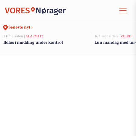
VORES
Nørager
Seneste nyt ›
1 time siden |
ALARM112
16 timer siden |
VEJRET
Ildløs i mødding under kontrol
Lun mandag med tørve