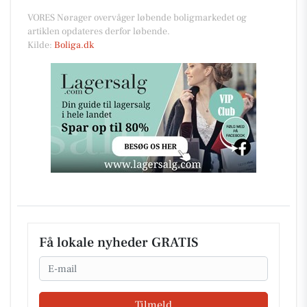
VORES Nørager overvåger løbende boligmarkedet og
artiklen opdateres derfor løbende.
Kilde:
Boliga.dk
Få lokale nyheder GRATIS
Email
Tilmeld