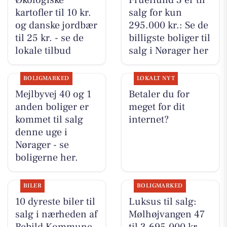
Økologiske
Fruerlund 3 er til
kartofler til 10 kr.
salg for kun
og danske jordbær
295.000 kr.: Se de
til 25 kr. - se de
billigste boliger til
lokale tilbud
salg i Nørager her
BOLIGMARKED
LOKALT NYT
Mejlbyvej 40 og 1
Betaler du for
anden boliger er
meget for dit
kommet til salg
internet?
denne uge i
Nørager - se
boligerne her.
BILER
BOLIGMARKED
10 dyreste biler til
Luksus til salg:
salg i nærheden af
Mølhøjvangen 47
Rebild Kommune
til 3.695.000 kr –