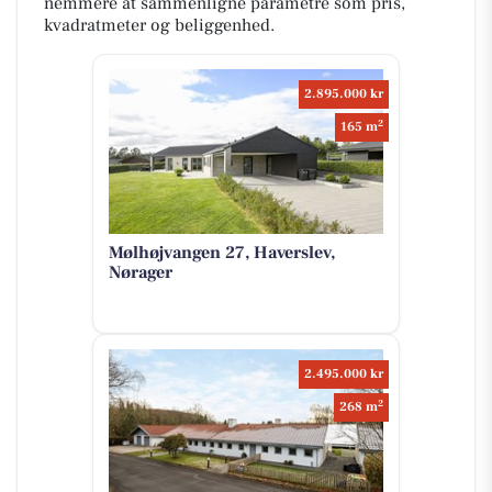
nemmere at sammenligne parametre som pris,
kvadratmeter og beliggenhed.
2.895.000 kr
2
165 m
Mølhøjvangen 27, Haverslev,
Nørager
2.495.000 kr
2
268 m