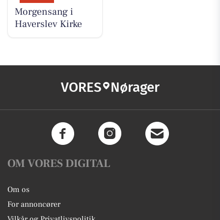
Morgensang i
Haverslev Kirke
VORES
Nørager
OM VORES DIGITAL
Om os
For annoncører
Vilkår og Privatlivspolitik