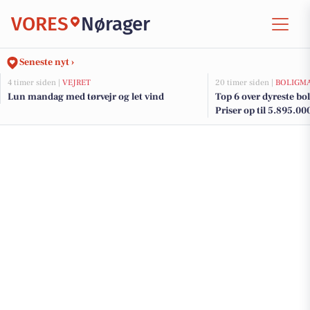
VORES
Nørager
Seneste nyt ›
4 timer siden |
VEJRET
20 timer siden |
BOLIGM
Lun mandag med tørvejr og let vind
Top 6 over dyreste boli
Priser op til 5.895.00