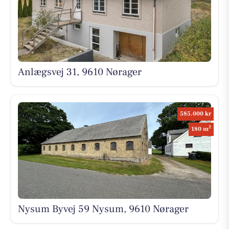
Anlægsvej 31, 9610 Nørager
585.000 kr
2
180 m
Nysum Byvej 59 Nysum, 9610 Nørager