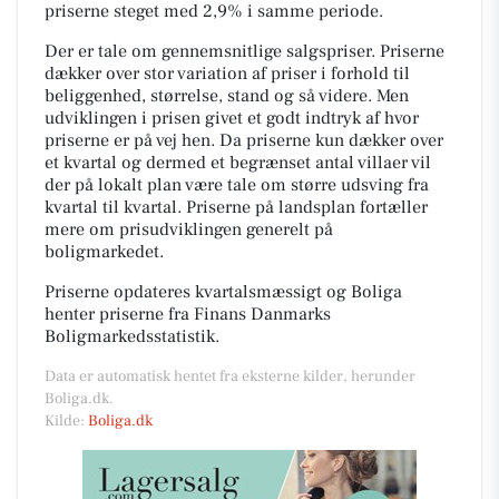
priserne steget med 2,9% i samme periode.
Der er tale om gennemsnitlige salgspriser. Priserne
dækker over stor variation af priser i forhold til
beliggenhed, størrelse, stand og så videre. Men
udviklingen i prisen givet et godt indtryk af hvor
priserne er på vej hen. Da priserne kun dækker over
et kvartal og dermed et begrænset antal villaer vil
der på lokalt plan være tale om større udsving fra
kvartal til kvartal. Priserne på landsplan fortæller
mere om prisudviklingen generelt på
boligmarkedet.
Priserne opdateres kvartalsmæssigt og Boliga
henter priserne fra Finans Danmarks
Boligmarkedsstatistik.
Data er automatisk hentet fra eksterne kilder, herunder
Boliga.dk.
Kilde:
Boliga.dk