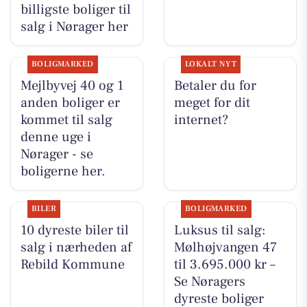
billigste boliger til
salg i Nørager her
BOLIGMARKED
LOKALT NYT
Mejlbyvej 40 og 1
Betaler du for
anden boliger er
meget for dit
kommet til salg
internet?
denne uge i
Nørager - se
boligerne her.
BILER
BOLIGMARKED
10 dyreste biler til
Luksus til salg:
salg i nærheden af
Mølhøjvangen 47
Rebild Kommune
til 3.695.000 kr –
Se Nøragers
dyreste boliger