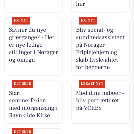
her
JOBNYT
JOBNYT
Savner du nye
Bliv social- og
græsgange? - Her
sundhedsassistent
er nye ledige
på Nørager
stillinger i Nørager
Friplejehjem og
og omegn
skab livskvalitet
for beboerne
DET SKER
LOKALT NYT
Start
Mød dine naboer -
sommerferien
bliv portrætteret
med morgensang i
på VORES
Ravnkilde Kirke
DET SKER