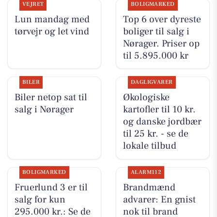
VEJRET
BOLIGMARKED
Lun mandag med
Top 6 over dyreste
tørvejr og let vind
boliger til salg i
Nørager. Priser op
til 5.895.000 kr
BILER
DAGLIGVARER
Biler netop sat til
Økologiske
salg i Nørager
kartofler til 10 kr.
og danske jordbær
til 25 kr. - se de
lokale tilbud
BOLIGMARKED
ALARM112
Fruerlund 3 er til
Brandmænd
salg for kun
advarer: En gnist
295.000 kr.: Se de
nok til brand