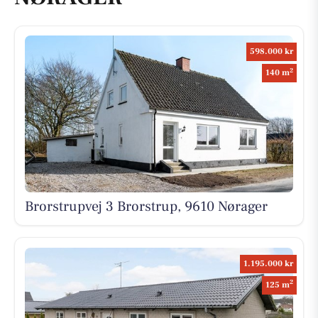
598.000 kr
2
140 m
Brorstrupvej 3 Brorstrup, 9610 Nørager
1.195.000 kr
2
125 m