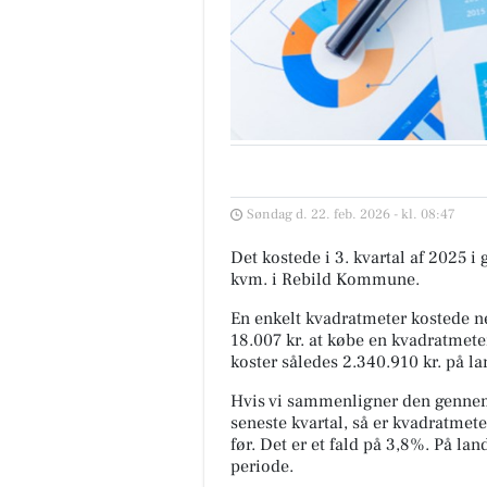
Søndag d. 22. feb. 2026 - kl. 08:47
Det kostede i 3. kvartal af 2025 i
kvm. i Rebild Kommune.
En enkelt kvadratmeter kostede ne
18.007 kr. at købe en kvadratmete
koster således 2.340.910 kr. på l
Hvis vi sammenligner den gennem
seneste kvartal, så er kvadratmete
før. Det er et fald på 3,8%. På l
periode.