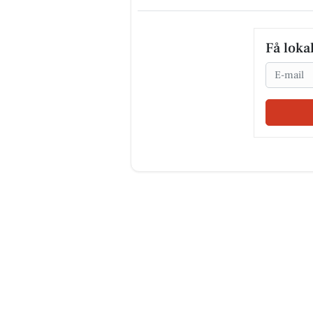
Få loka
Email