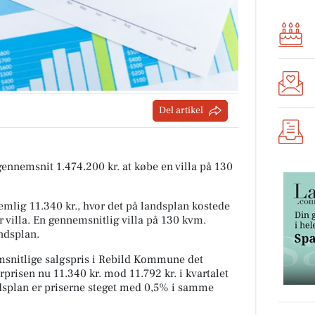
Del artikel
 gennemsnit 1.474.200 kr. at købe en villa på 130
mlig 11.340 kr., hvor det på landsplan kostede
r villa. En gennemsnitlig villa på 130 kvm.
andsplan.
snitlige salgspris i Rebild Kommune det
rprisen nu 11.340 kr. mod 11.792 kr. i kvartalet
andsplan er priserne steget med 0,5% i samme