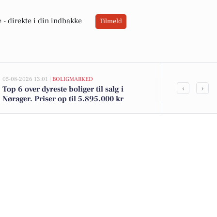
 -
direkte i din indbakke
Tilmeld
05-08-2026 13:01 |
BOLIGMARKED
02-08-2026 16:01
‹
›
Top 6 over dyreste boliger til salg i
Økologiske ka
Nørager. Priser op til 5.895.000 kr
jordbær til 2