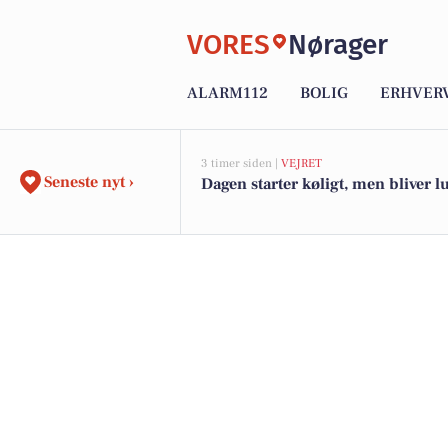
VORES
Nørager
ALARM112
BOLIG
ERHVER
3 timer siden |
VEJRET
Seneste nyt ›
Dagen starter køligt, men bliver l