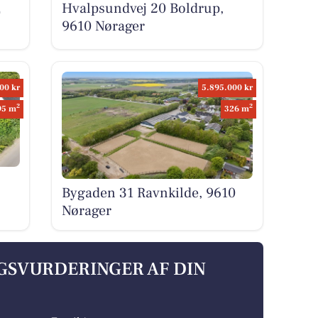
Hvalpsundvej 20 Boldrup,
0
9610 Nørager
00 kr
5.895.000 kr
2
2
95 m
326 m
Bygaden 31 Ravnkilde, 9610
Nørager
LGSVURDERINGER AF DIN