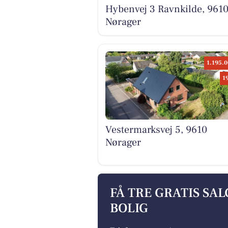
Hybenvej 3 Ravnkilde, 961
Nørager
1.195.0
1
Vestermarksvej 5, 9610
Nørager
FÅ TRE GRATIS SA
BOLIG