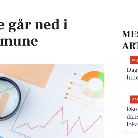
ne
 går ned i
ME
mmune
AR
VE
Dage
lun
DA
Økol
dans
loka