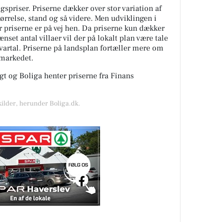
spriser. Priserne dækker over stor variation af
tørrelse, stand og så videre. Men udviklingen i
or priserne er på vej hen. Da priserne kun dækker
nset antal villaer vil der på lokalt plan være tale
kvartal. Priserne på landsplan fortæller mere om
gmarkedet.
t og Boliga henter priserne fra Finans
kilder, herunder Boliga.dk.