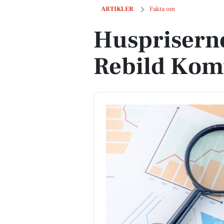
Huspriserne går ned i Rebild Kommu
ARTIKLER
Fakta om
Huspriserne
Rebild Ko