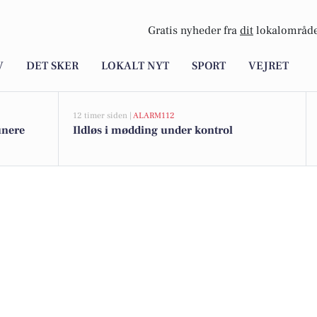
Gratis nyheder fra
dit
lokalområde
V
DET SKER
LOKALT NYT
SPORT
VEJRET
12 timer siden |
ALARM112
unere
Ildløs i mødding under kontrol