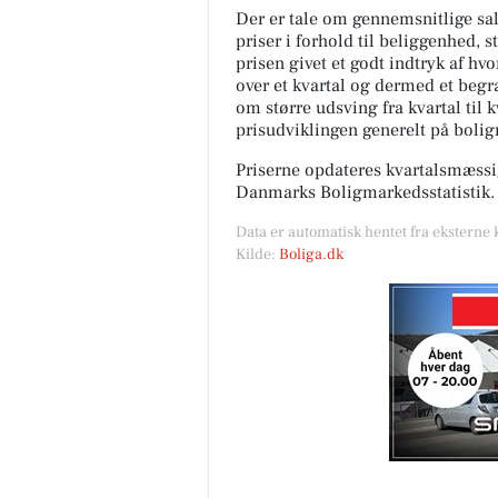
Der er tale om gennemsnitlige salg
priser i forhold til beliggenhed, s
prisen givet et godt indtryk af hv
over et kvartal og dermed et begræ
om større udsving fra kvartal til 
prisudviklingen generelt på boli
Priserne opdateres kvartalsmæssig
Danmarks Boligmarkedsstatistik.
Data er automatisk hentet fra eksterne 
Kilde:
Boliga.dk