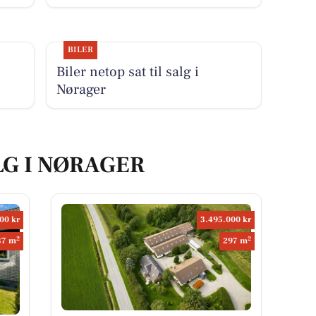
BILER
Biler netop sat til salg i
Nørager
LG I NØRAGER
00 kr
3.495.000 kr
2
2
37 m
297 m