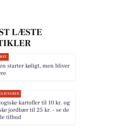
ST LÆSTE
TIKLER
JRET
n starter køligt, men bliver
ere
GLIGVARER
ogiske kartofler til 10 kr. og
ke jordbær til 25 kr. - se de
le tilbud